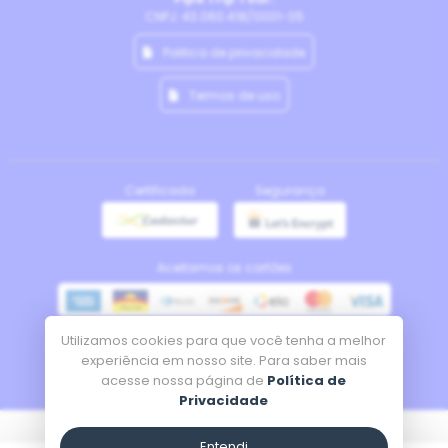
CNPJ: 43.060.418/0001-05
Politica de privacidade
Termos de uso
Certificada
Segurança
Aceitamos os cartões
Utilizamos cookies para que você tenha a melhor
Meios de pagamento
experiência em nosso site. Para saber mais
acesse nossa página de
Política de
Privacidade
Tecnologia
Entendi