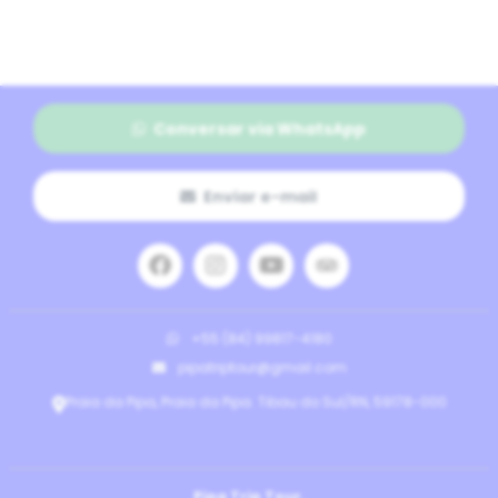
Conversar via WhatsApp
Enviar e-mail
+55 (84) 99817-4180
pipatriptour@gmail.com
Praia da Pipa, Praia da Pipa. Tibau do Sul/RN, 59178-000
Pipa Trip Tour.