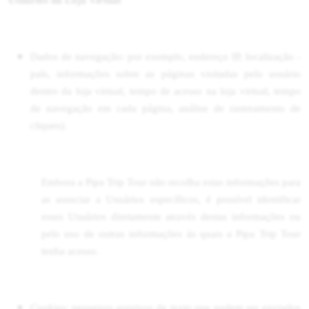
Usuários da Loja Virtual
Dados de navegação: por exemplo, endereço IP, localização -
país, informações sobre as páginas visitadas pelo usuário
dentro da loja virtual, tempo de acesso na loja virtual, tempo
de navegação em cada página, análise de rastreamento de
cliques).
Embora a Pipa Trip Tour não recolha estas informações para
as associar a Usuários específicos, é possível identificar
esses Usuários diretamente através destas informações ou
pelo uso de outras informações às quais a Pipa Trip Tour
tenha acesso.
Cookies: pequenos arquivos de texto que podem ser enviados