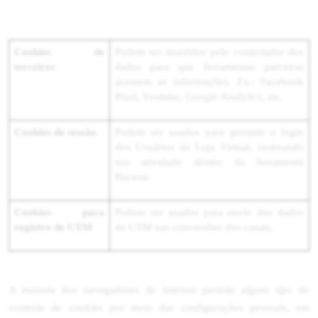
Cookies de
Podem ser inseridos pelo controlador dos
terceiros
dados para que ferramentas parceiras
acessem as informações. Ex.: Facebook
Pixel, Youtube, Google Analytics, etc.
Cookies de sessão
Podem ser usados para persistir o login
dos Usuários da Loja Virtual, rastreando
sua atividade dentro da ferramenta
Paytour
Cookies para
Podem ser usados para envio dos dados
registro de UTM
de UTM nas conversões dos canais.
A maioria dos navegadores de internet permite algum tipo de
controle de cookies por meio das configurações pessoais, em