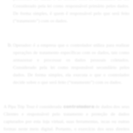
Considerado pela lei como responsável primário pelos dados.
De forma simples, é quem é responsável pelo que será feito
(“tratamento”) com os dados.
Operador: é a empresa que o controlador utiliza para realizar
operações de tratamento específicas com os dados, tais como
armazenar e processar os dados pessoais coletados.
Considerado pela lei como responsável secundário pelos
dados. De forma simples, ela executa o que o controlador
decide sobre o que será feito (“tratamento”) com os dados.
controladora
A Pipa Trip Tour é considerada
de dados dos seus
Clientes e responsável pelo tratamento e proteção de dados
capturados por esta loja virtual, suas ferramentas, iscas ou outras
formas neste meio digital. Portanto, o exercício dos seus direitos