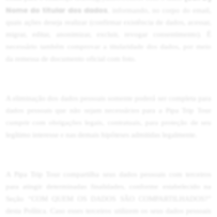
Nome do titular dos dados
, informando, no corpo do email,
quais ações deseja realizar (confirmar existência de dados, acessar,
migrar, editar, anonimizar, excluir, revogar consentimento). É
necessário também comprovar a titularidade dos dados, por meio
da remessa de documento oficial com foto.
A eliminação dos dados pessoais somente poderá ser completa para
dados pessoais que não sejam necessários para a Pipa Trip Tour
cumprir com obrigações legais, contratuais, para proteção de seu
legítimo interesse e nas demais hipóteses admitidas legalmente.
A Pipa Trip Tour compartilha seus dados pessoais com terceiros
para atingir determinadas finalidades, conforme estabelecido na
Seção “COM QUEM OS DADOS SÃO COMPARTILHADOS?”
desta Política. Caso esses terceiros utilizem os seus dados pessoais