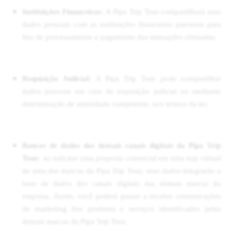
Instituições Financeiras:
A Pipa Trip Tour compartilhará seus
dados pessoais com as instituições financeiras parceiras para
fins de processamento e pagamento das transações efetuadas.
Requisição Judicial:
A Pipa Trip Tour pode compartilhar
dados pessoais em caso de requisição judicial ou mediante
determinação de autoridade competente, nos termos da lei.
Bancos de dados dos demais canais digitais da Pipa Trip
Tour
: ao solicitar uma proposta comercial em uma loja virtual
de uma das marcas da Pipa Trip Tour, seus dados integrarão a
base de dados dos canais digitais das demais marcas da
empresa. Assim, você poderá passar a receber comunicações
de marketing dos produtos e serviços identificados pelas
demais marcas da Pipa Trip Tour.