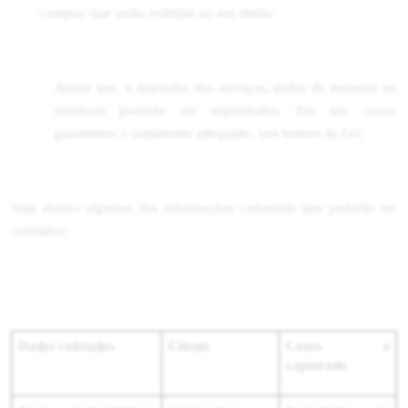
compra, que serão exibidas ao seu titular.
Atente que, a depender dos serviços, dados de menores ou
sensíveis poderão ser requisitados. Em tais casos,
garantimos o tratamento adequado, nos termos da Lei.
Veja abaixo algumas das informações cadastrais que poderão ser
coletadas:
Dados coletados
Cliente
Como é
capturado