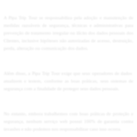
A Pipa Trip Tour se responsabiliza pela adoção e manutenção de
medidas razoáveis de segurança, técnicas e administrativas para
prevenção de tratamento irregular ou ilícito dos dados pessoais dos
Clientes, inclusive hipóteses não autorizadas de acesso, destruição,
perda, alteração ou comunicação dos dados.
Além disso, a Pipa Trip Tour exige que seus operadores de dados
atualizem e testem, conforme as boas práticas, seus sistemas de
segurança com a finalidade de proteger seus dados pessoais.
No entanto, embora trabalhemos com boas práticas de proteção e
segurança, nenhum serviço web possui 100% de garantia contra
invasões e não podemos nos responsabilizar caso isso ocorra.