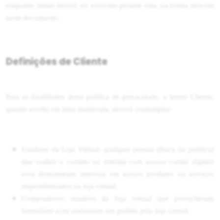
enquanto titular deverá ser exercido perante esta, na forma descrita
neste documento.
Definições de Cliente
Para as finalidades desta política de privacidade, o termo Cliente,
quanto escrito em letra maiúscula, deverá contemplar:
Usuários da Loja Virtual: qualquer pessoa (física ou jurídica)
que realize o contato ou interaja com nossos canais digitais
e/ou demonstram interesse em nossos produtos ou serviços
disponibilizados na loja virtual.
Compradores: usuários da loja virtual que preencheram
formulário e/ou realizaram um pedido pela loja virtual.