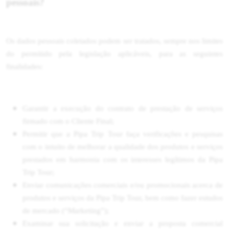
pessoais?
Os dados pessoais coletados podem ser tratados, sempre nos limites
do permitido pela legislação aplicáveis, para as seguintes
finalidades:
Garantir a execução do contrato de prestação de serviços
firmado com o Cliente Final;
Permitir que a Pipa Trip Tour faça verificações e pesquisas
com o intuito de melhorar a qualidade dos produtos e serviços
prestados em harmonia com os interesses legítimos da Pipa
Trip Tour;
Enviar comunicações comerciais e/ou promocionais acerca de
produtos e serviços da Pipa Trip Tour, bem como fazer estudos
de mercado (“Marketing”);
Examinar sua solicitação e enviar a proposta comercial