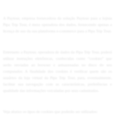
A Paytour, empresa fornecedora da solução Paytour para a lojista
Pipa Trip Tour, é mera operadora dos dados, fornecendo apenas a
licença de uso da sua plataforma e-commerce para a Pipa Trip Tour.
Entretanto a Paytour, operadora de dados da Pipa Trip Tour, poderá
utilizar instruções eletrônicas, conhecidas como “cookies” que
serão enviadas ao browser e armazenadas no disco do seu
computador. A finalidade dos cookies é verificar quem são os
usuários da loja virtual da Pipa Trip Tour, para, eventualmente,
facilitar sua navegação com as características, preferências e
qualidade das informações veiculadas por seus cadastrados.
Veja abaixo os tipos de cookies que poderão ser utilizados: