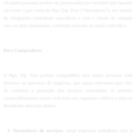
Os dados pessoais podem ser processados por terceiros que operem
em nome e por conta da Pipa Trip Tour (“Operadores”), em virtude
de obrigações contratuais específicas e com o intuito de cumprir
uma ou mais finalidades, conforme indicado na seção específica.
Para Compradores
A Pipa Trip Tour poderá compartilhar seus dados pessoais com
terceiros ou parceiros de negócios, que sejam relevantes para fins
de viabilizar a prestação dos serviços contratadas. O referido
compartilhamento ocorre com base nos seguintes critérios e para as
finalidades descritas abaixo.
Prestadores de serviços:
essas empresas trabalham com a