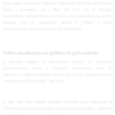
para outras finalidades além das finalidades definidas na referida
Seção e acordadas com a Pipa Trip Tour, eles se tornarão
controladores independentes em relação aos tratamentos dos dados
pessoais para as finalidades alheias à Política e serão
exclusivamente responsáveis por tais tratamentos.
Sobre atualizações na política de privacidade
A presente política de privacidade poderá ser atualizada
periodicamente, sendo as alterações consideradas como de
aplicação e vigência imediata, exceto em caso de comunicação em
contrário enviada pela Pipa Trip Tour.
A Pipa Trip Tour tomará medidas razoáveis para comunicar os
Clientes acerca das atualizações nos termos desta política. Também
recomendamos visitar periodicamente esta página para que você