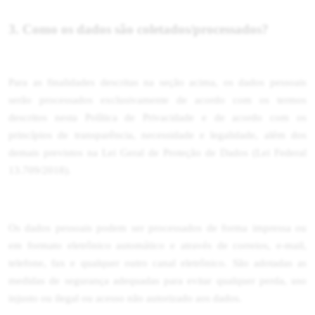
3. Como os dados são coletados/processados?
Para as finalidades descritas na seção acima, os dados pessoais
serão processados exclusivamente de acordo com os termos
descritos nesta Política de Privacidade e de acordo com os
princípios de transparência, necessidade e legalidade, além dos
demais previstos na Lei Geral de Proteção de Dados (Lei Federal
13.709/2018).
Os dados pessoais podem ser processados de forma impressa ou
em formato eletrônico automático e através de correios, e-mail,
telefone, fax e qualquer outro canal eletrônico. São adotadas as
medidas de segurança adequadas para evitar qualquer perda, uso
injusto ou ilegal ou acesso não autorizado aos dados.