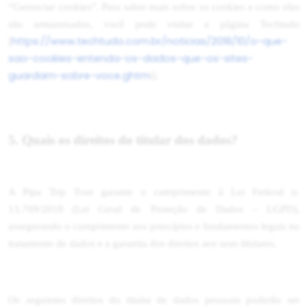
“Gerenciar cookies”. Para saber mais sobre os cookies e como eles
são armazenados, você pode visitar a página Techtudo
https://www.techtudo.com.br/noticias/2018/10/o-que-
[
sao-cookies-entenda-os-dados-que-os-sites-
guardam-sobre-voce.ghtm
l].
5. Quais os direitos do titular dos dados?
A Pipa Trip Tour garante o cumprimento à Lei Federal n.
13.709/2018 (Lei Geral de Proteção de Dados – LGPD),
assegurando o cumprimento aos princípios e fundamentos legais no
tratamento de dados e a garantia dos direitos aos seus titulares.
Os seguintes direitos do titular de dados pessoais poderão ser