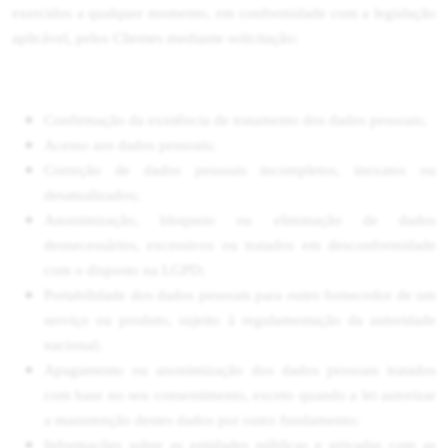
exercidos a qualquer momento, em conformidade com a legislação
aplicável, pelos Clientes mediante solicitação:
Confirmação da existência de tratamento dos dados pessoais;
Acesso aos dados pessoais;
Correção de dados pessoais incompletos, inexatos ou
desatualizados;
Anonimização, bloqueio ou eliminação de dados
desnecessários, excessivos ou tratados em desconformidade
com o disposto na LGPD;
Portabilidade dos dados pessoais para outro fornecedor de um
serviço ou produto, sujeito à regulamentação da autoridade
nacional;
Apagamento ou anonimização dos dados pessoais tratados
com base no seu consentimento, exceto quando a lei autorizar
a manutenção destes dados por outro fundamento;
Informações sobre as entidades públicas e privadas com as