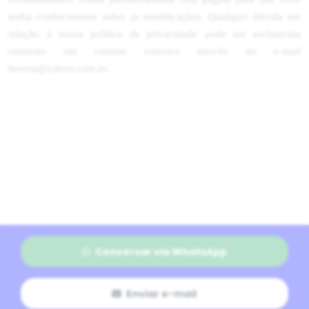
tenha conhecimento sobre as modificações. Qualquer dúvida em
relação à nossa política de privacidade pode ser esclarecida
entrando em contato conosco através do e-mail
.
feserra@yahoo.com.br
Conversar via WhatsApp
Enviar e-mail