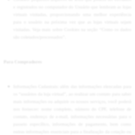
e registrados no computador do Usuário que lembram as lojas
virtuais visitadas, proporcionando uma melhor experiência
para o usuário na próxima vez que as lojas virtuais sejam
visitadas. Veja mais sobre Cookies na seção “Como os dados
são coletados/processados”.
Para Compradores
Informações Cadastrais:
além das informações elencadas para
os “usuários da loja virtual”, ao realizar um contato para saber
mais informações ou adquirir os nossos serviços, você poderá
nos fornecer: nome completo, número do CPF, telefone de
contato, endereço de e-mail, informações necessárias para o
passeio específico, informações de pagamento, bem como
outras informações essenciais para a finalização da cotação ou