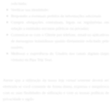
solicitada;
Verificar sua identidade;
Responder a eventuais pedidos de informações adicionais
Cumprir obrigações contratuais, legais ou regulatórias em
relação a entidades terceiras públicas ou privadas;
Comunicar-se com o Cliente por telefone, email ou aplicativos
de mensagens instantâneas quanto diretamente solicitado pelo
usuário;
Melhorar a experiência do Usuário nos canais digitais (lojas
virtuais) da Pipa Trip Tour.
Atente que a utilização da nossa loja virtual somente deverá ser
efetivada se você consentir de forma direta, expressa e inequívoca
com as suas finalidades de utilização e com as nossas políticas de
privacidade e sigilo.