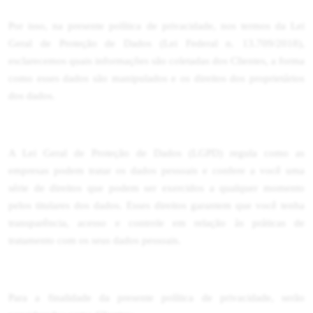
Por isso, na presente política de privacidade, nos termos da Lei
Geral de Proteção de Dados (Lei Federal n. 13.709/2018),
esclarecemos quais informações são coletadas dos Clientes, a forma
como esses dados são manipulados e os direitos dos proprietários
dos dados.
A Lei Geral de Proteção de Dados (LGPD) regula como as
empresas podem tratar os dados pessoais e confere a você uma
série de direitos que podem ser exercidos a qualquer momento
pelos titulares dos dados. Esses direitos garantem que você tenha
transparência, acesso e controle em relação às práticas de
tratamento com os seus dados pessoais.
Para a finalidade da presente política de privacidade, serão