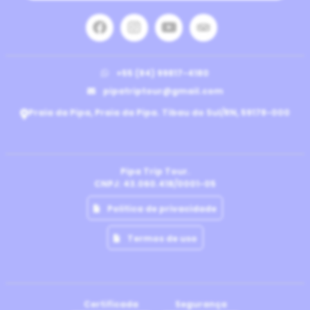
+55 (84) 99817-4180
pipatriptour@gmail.com
Praia da Pipa, Praia da Pipa. Tibau do Sul/RN, 59178-000
Pipa Trip Tour.
CNPJ: 43.060.418/0001-05
Politica de privacidade
Termos de uso
Certificada
Segurança