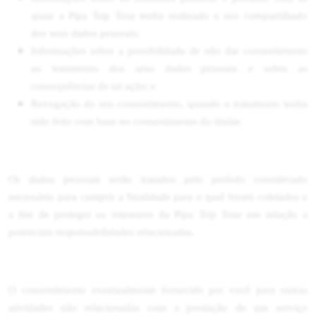
quais a Pipa Trip Tour tenha realizado o uso compartilhado
dos seus dados pessoais;
Informações sobre a possibilidade de não dar consentimento
ao tratamento dos seus dados pessoais e sobre as
consequências de tal ação; e
Revogação do seu consentimento, quando o tratamento tenha
sido feito com base no consentimento do titular.
Os dados pessoais serão tratados pelo período considerado
necessário para cumprir a finalidade para o qual foram coletados e
a fim de proteger os interesses da Pipa Trip Tour em relação a
potenciais responsabilidades relacionadas.
O consentimento eventualmente fornecido por você para outras
atividades não relacionadas com a prestação de um serviço