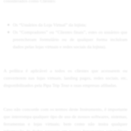
considerados como Clientes:
Os “Usuários da Loja Virtual” da lojista;
Os “Compradores” ou “Clientes finais”, estes os usuários que
preencheram formulário ou de qualquer forma incluíram
dados pelas lojas virtuais e redes sociais da lojista).
A política é aplicável a todos os clientes que acessarem ou
converterem nas lojas virtuais, landing pages, redes sociais, etc,
disponibilizados pela Pipa Trip Tour e suas empresas afiliadas.
Caso não concorde com os termos deste Instrumento, é importante
que interrompa qualquer tipo de uso de nossos softwares, sistemas,
ferramentas e lojas virtuais; bem como não insira qualquer