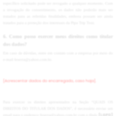
específico solicitado pode ser revogado a qualquer momento. Com
a revogação do consentimento, os dados não poderão mais ser
tratados para as referidas finalidades, embora possam ser ainda
tratados para a proteção dos interesses da Pipa Trip Tour.
6. Como posso exercer meus direitos como titular
dos dados?
Em caso de dúvidas, entre em contato com a empresa por meio do
e-mail feserra@yahoo.com.br.
[Acrescentar dados do encarregado, caso haja].
Para exercer os direitos apresentados na Seção “QUAIS OS
DIREITOS DO TITULAR DOS DADOS”, é necessário enviar um
[LGPD]
email para o endereço feserra@yahoo.com.br com o título