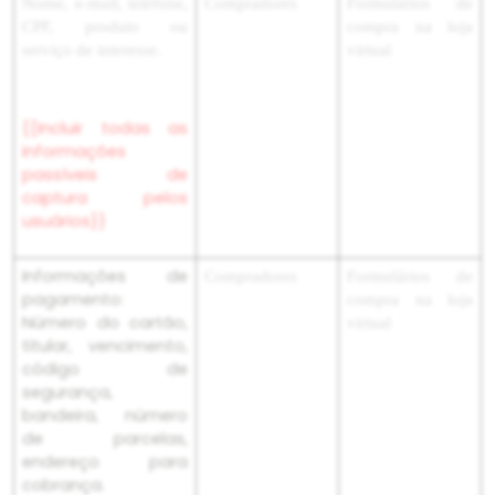
Nome, e-mail, telefone,
Compradores
Formulários de
CPF, produto ou
compra na loja
serviço de interesse.
virtual
{{Incluir todas as
informações
passíveis de
captura pelos
usuários}}
Informações de
Compradores
Formulários de
pagamento:
compra na loja
Número do cartão,
virtual
titular, vencimento,
código de
segurança,
bandeira, número
de parcelas,
endereço para
cobrança.