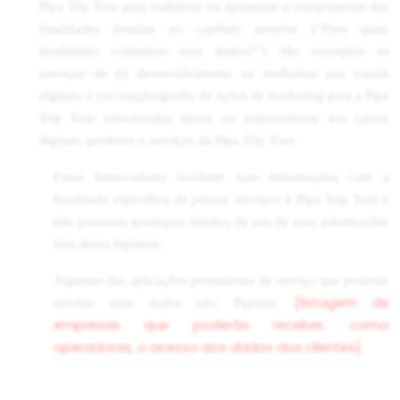
Pipa Trip Tour para viabilizar ou aprimorar o cumprimento das
finalidades listadas no capítulo anterior (“Para quais
finalidades coletamos seus dados?”). São exemplos os
serviços de (i) desenvolvimento ou melhorias nos canais
digitais, e (ii) criação/gestão de ações de marketing para a Pipa
Trip Tour relacionadas direta ou indiretamente aos canais
digitais, produtos e serviços da Pipa Trip Tour.
Esses fornecedores recebem suas informações com a
finalidade específica de prestar serviços à Pipa Trip Tour e
não possuem quaisquer direitos de uso de suas informações
fora dessa hipótese.
Algumas das aplicações prestadoras de serviço que poderão
[listagem de
receber seus dados são: Paytour,
empresas que poderão receber, como
operadoras, o acesso aos dados dos clientes].